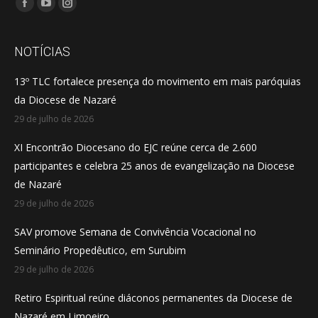
Encontre-nos em:
Facebook
YouTube
Instagram
page
page
page
opens
opens
opens
NOTÍCIAS
in
in
in
13º TLC fortalece presença do movimento em mais paróquias
new
new
new
da Diocese de Nazaré
window
window
window
29 de julho de 2026
XI Encontrão Diocesano do EJC reúne cerca de 2.600
participantes e celebra 25 anos de evangelização na Diocese
de Nazaré
29 de julho de 2026
SAV promove Semana de Convivência Vocacional no
Seminário Propedêutico, em Surubim
29 de julho de 2026
Retiro Espiritual reúne diáconos permanentes da Diocese de
Nazaré em Limoeiro