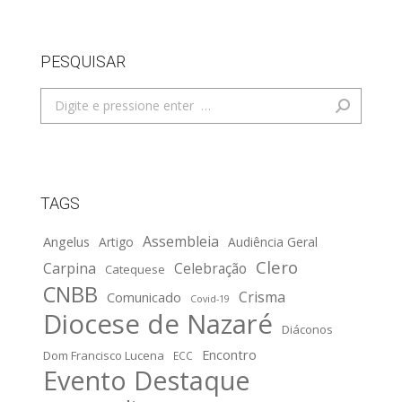
PESQUISAR
Search:
TAGS
Assembleia
Angelus
Artigo
Audiência Geral
Clero
Carpina
Celebração
Catequese
CNBB
Crisma
Comunicado
Covid-19
Diocese de Nazaré
Diáconos
Encontro
Dom Francisco Lucena
ECC
Evento Destaque