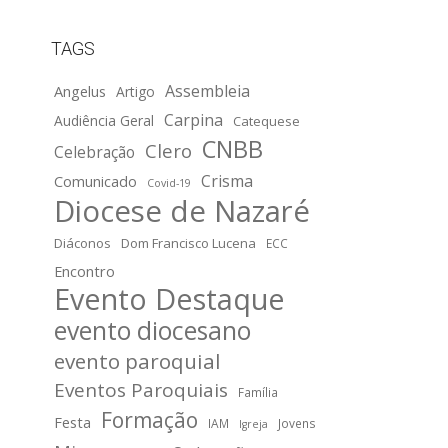
TAGS
Assembleia
Angelus
Artigo
Carpina
Audiência Geral
Catequese
CNBB
Clero
Celebração
Crisma
Comunicado
Covid-19
Diocese de Nazaré
Diáconos
Dom Francisco Lucena
ECC
Encontro
Evento Destaque
evento diocesano
evento paroquial
Eventos Paroquiais
Família
Formação
Festa
IAM
Jovens
Igreja