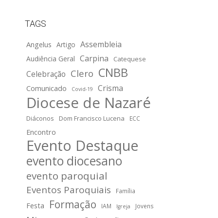
TAGS
Assembleia
Angelus
Artigo
Carpina
Audiência Geral
Catequese
CNBB
Clero
Celebração
Crisma
Comunicado
Covid-19
Diocese de Nazaré
Diáconos
Dom Francisco Lucena
ECC
Encontro
Evento Destaque
evento diocesano
evento paroquial
Eventos Paroquiais
Família
Formação
Festa
IAM
Jovens
Igreja