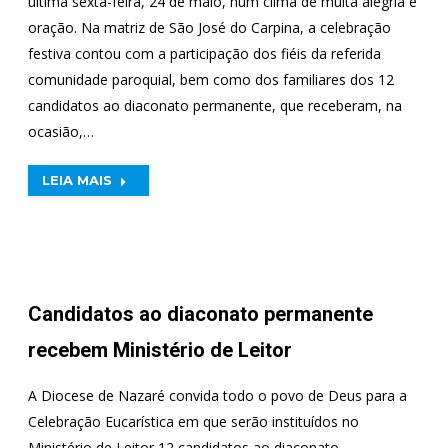
última sexta-feira, 24 de maio, num clima de muita alegria e
oração. Na matriz de São José do Carpina, a celebração
festiva contou com a participação dos fiéis da referida
comunidade paroquial, bem como dos familiares dos 12
candidatos ao diaconato permanente, que receberam, na
ocasião,…
LEIA MAIS
Candidatos ao diaconato permanente
recebem Ministério de Leitor
A Diocese de Nazaré convida todo o povo de Deus para a
Celebração Eucarística em que serão instituídos no
Ministério de Leitor 12 candidatos ao diaconato