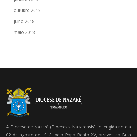
outubro 2018
julho 2018
maio 2018
A Diocese de Nazaré (Dioecesis Nazarensis) foi erigida no dia
02 de agosto de 1918, pelo Papa Bento XV, através da Bula