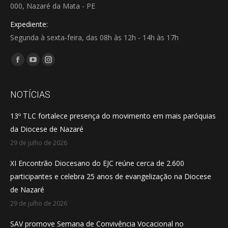
000, Nazaré da Mata - PE
Expediente:
Segunda à sexta-feira, das 08h às 12h - 14h às 17h
Encontre-nos em:
Facebook
YouTube
Instagram
page
page
page
opens
opens
opens
NOTÍCIAS
in
in
in
13º TLC fortalece presença do movimento em mais paróquias
new
new
new
da Diocese de Nazaré
window
window
window
29 de julho de 2026
XI Encontrão Diocesano do EJC reúne cerca de 2.600
participantes e celebra 25 anos de evangelização na Diocese
de Nazaré
29 de julho de 2026
SAV promove Semana de Convivência Vocacional no