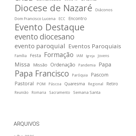
Diocese de Nazaré
Diáconos
Encontro
Dom Francisco Lucena
ECC
Evento Destaque
evento diocesano
evento paroquial
Eventos Paroquiais
Formação
Festa
Família
IAM
Jovens
Igreja
Missa
Papa
Ordenação
Missão
Pandemia
Papa Francisco
Pascom
Paróquia
Pastoral
Quaresma
Retiro
POM
Páscoa
Regional
Semana Santa
Reunião
Romaria
Sacramento
ARQUIVOS