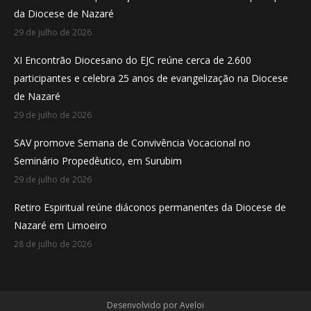
da Diocese de Nazaré
window
window
window
29 de julho de 2026
XI Encontrão Diocesano do EJC reúne cerca de 2.600
participantes e celebra 25 anos de evangelização na Diocese
de Nazaré
29 de julho de 2026
SAV promove Semana de Convivência Vocacional no
Seminário Propedêutico, em Surubim
29 de julho de 2026
Retiro Espiritual reúne diáconos permanentes da Diocese de
Nazaré em Limoeiro
28 de julho de 2026
Desenvolvido por
Aveloi