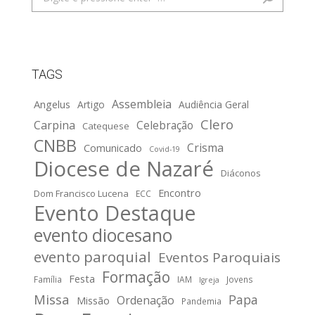
TAGS
Assembleia
Angelus
Artigo
Audiência Geral
Clero
Carpina
Celebração
Catequese
CNBB
Crisma
Comunicado
Covid-19
Diocese de Nazaré
Diáconos
Encontro
Dom Francisco Lucena
ECC
Evento Destaque
evento diocesano
evento paroquial
Eventos Paroquiais
Formação
Festa
Família
IAM
Jovens
Igreja
Missa
Papa
Ordenação
Missão
Pandemia