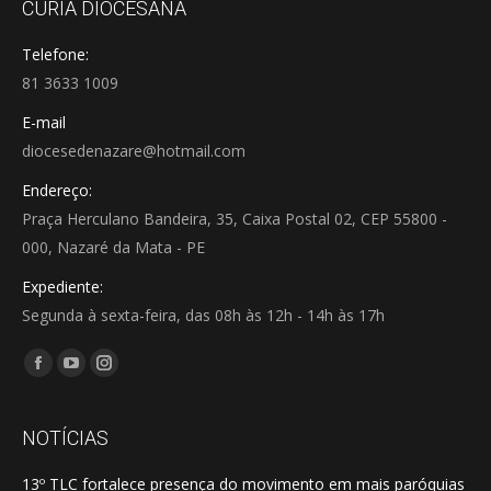
CÚRIA DIOCESANA
Telefone:
81 3633 1009
E-mail
diocesedenazare@hotmail.com
Endereço:
Praça Herculano Bandeira, 35, Caixa Postal 02, CEP 55800 -
000, Nazaré da Mata - PE
Expediente:
Segunda à sexta-feira, das 08h às 12h - 14h às 17h
Encontre-nos em:
Facebook
YouTube
Instagram
page
page
page
opens
opens
opens
NOTÍCIAS
in
in
in
13º TLC fortalece presença do movimento em mais paróquias
new
new
new