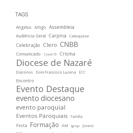
TAGS
Assembleia
Angelus
Artigo
Carpina
Audiência Geral
Catequese
CNBB
Clero
Celebração
Crisma
Comunicado
Covid-19
Diocese de Nazaré
Diáconos
Dom Francisco Lucena
ECC
Encontro
Evento Destaque
evento diocesano
evento paroquial
Eventos Paroquiais
Família
Formação
Festa
IAM
Jovens
Igreja