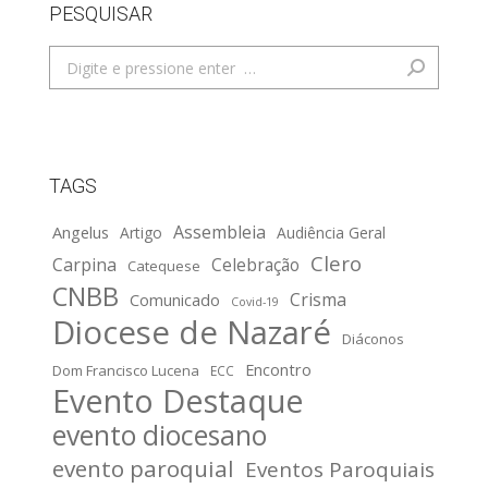
PESQUISAR
Search:
TAGS
Assembleia
Angelus
Artigo
Audiência Geral
Clero
Carpina
Celebração
Catequese
CNBB
Crisma
Comunicado
Covid-19
Diocese de Nazaré
Diáconos
Encontro
Dom Francisco Lucena
ECC
Evento Destaque
evento diocesano
evento paroquial
Eventos Paroquiais