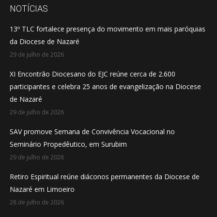
opens
opens
opens
NOTÍCIAS
in
in
in
13º TLC fortalece presença do movimento em mais paróquias
new
new
new
da Diocese de Nazaré
window
window
window
29 de julho de 2026
XI Encontrão Diocesano do EJC reúne cerca de 2.600
participantes e celebra 25 anos de evangelização na Diocese
de Nazaré
29 de julho de 2026
SAV promove Semana de Convivência Vocacional no
Seminário Propedêutico, em Surubim
29 de julho de 2026
Retiro Espiritual reúne diáconos permanentes da Diocese de
Nazaré em Limoeiro
28 de julho de 2026