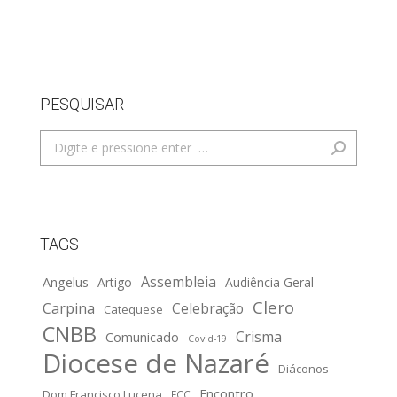
PESQUISAR
Search:
TAGS
Assembleia
Angelus
Artigo
Audiência Geral
Clero
Carpina
Celebração
Catequese
CNBB
Crisma
Comunicado
Covid-19
Diocese de Nazaré
Diáconos
Encontro
Dom Francisco Lucena
ECC