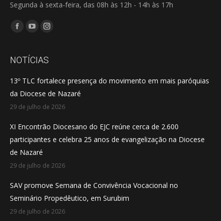
Segunda à sexta-feira, das 08h às 12h - 14h às 17h
Encontre-nos em:
Facebook
YouTube
Instagram
page
page
page
opens
opens
opens
NOTÍCIAS
in
in
in
13º TLC fortalece presença do movimento em mais paróquias
new
new
new
da Diocese de Nazaré
window
window
window
29 de julho de 2026
XI Encontrão Diocesano do EJC reúne cerca de 2.600
participantes e celebra 25 anos de evangelização na Diocese
de Nazaré
29 de julho de 2026
SAV promove Semana de Convivência Vocacional no
Seminário Propedêutico, em Surubim
29 de julho de 2026