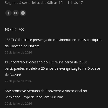
Segunda à sexta-feira, das 08h às 12h - 14h às 17h
Encontre-nos em:
Facebook
YouTube
Instagram
page
page
page
opens
opens
opens
NOTÍCIAS
in
in
in
13º TLC fortalece presença do movimento em mais paróquias
new
new
new
da Diocese de Nazaré
window
window
window
29 de julho de 2026
XI Encontrão Diocesano do EJC reúne cerca de 2.600
participantes e celebra 25 anos de evangelização na Diocese
de Nazaré
29 de julho de 2026
SAV promove Semana de Convivência Vocacional no
Seminário Propedêutico, em Surubim
29 de julho de 2026