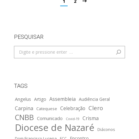
1
2
PESQUISAR
Search:
TAGS
Assembleia
Angelus
Artigo
Audiência Geral
Clero
Carpina
Celebração
Catequese
CNBB
Crisma
Comunicado
Covid-19
Diocese de Nazaré
Diáconos
Encontro
Dom Francisco Lucena
ECC