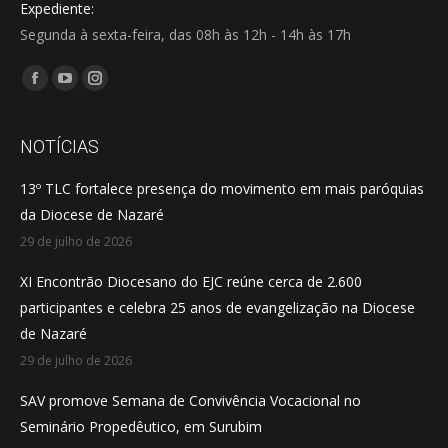
Expediente:
Segunda à sexta-feira, das 08h às 12h - 14h às 17h
Encontre-nos em:
Facebook
YouTube
Instagram
page
page
page
opens
opens
opens
NOTÍCIAS
in
in
in
13º TLC fortalece presença do movimento em mais paróquias
new
new
new
da Diocese de Nazaré
window
window
window
29 de julho de 2026
XI Encontrão Diocesano do EJC reúne cerca de 2.600
participantes e celebra 25 anos de evangelização na Diocese
de Nazaré
29 de julho de 2026
SAV promove Semana de Convivência Vocacional no
Seminário Propedêutico, em Surubim