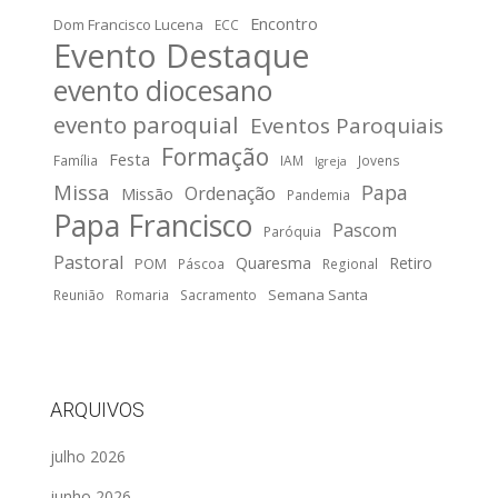
Encontro
Dom Francisco Lucena
ECC
Evento Destaque
evento diocesano
evento paroquial
Eventos Paroquiais
Formação
Festa
Família
IAM
Jovens
Igreja
Missa
Papa
Ordenação
Missão
Pandemia
Papa Francisco
Pascom
Paróquia
Pastoral
Quaresma
Retiro
POM
Páscoa
Regional
Semana Santa
Reunião
Romaria
Sacramento
ARQUIVOS
julho 2026
junho 2026