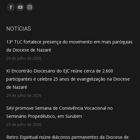
Encontre-nos em:
Facebook
YouTube
Instagram
page
page
page
opens
opens
opens
NOTÍCIAS
in
in
in
13º TLC fortalece presença do movimento em mais paróquias
new
new
new
da Diocese de Nazaré
window
window
window
29 de julho de 2026
XI Encontrão Diocesano do EJC reúne cerca de 2.600
participantes e celebra 25 anos de evangelização na Diocese
de Nazaré
29 de julho de 2026
SAV promove Semana de Convivência Vocacional no
Seminário Propedêutico, em Surubim
29 de julho de 2026
Retiro Espiritual reúne diáconos permanentes da Diocese de