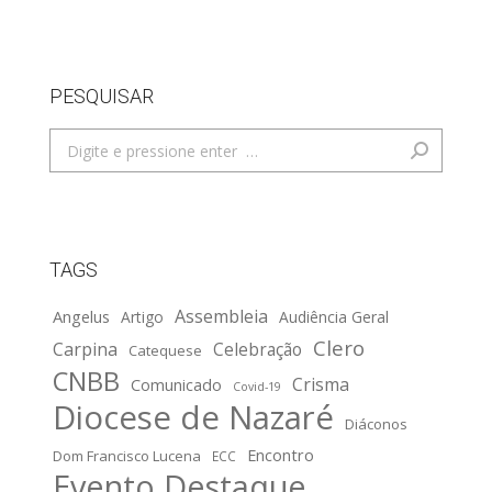
PESQUISAR
Search:
TAGS
Assembleia
Angelus
Artigo
Audiência Geral
Clero
Carpina
Celebração
Catequese
CNBB
Crisma
Comunicado
Covid-19
Diocese de Nazaré
Diáconos
Encontro
Dom Francisco Lucena
ECC
Evento Destaque