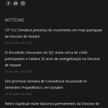
Encontre-nos em:
Facebook
YouTube
Instagram
page
page
page
opens
opens
opens
NOTÍCIAS
in
in
in
13º TLC fortalece presença do movimento em mais paróquias
new
new
new
da Diocese de Nazaré
window
window
window
29 de julho de 2026
XI Encontrão Diocesano do EJC reúne cerca de 2.600
participantes e celebra 25 anos de evangelização na Diocese
de Nazaré
29 de julho de 2026
SAV promove Semana de Convivência Vocacional no
Seminário Propedêutico, em Surubim
29 de julho de 2026
Retiro Espiritual reúne diáconos permanentes da Diocese de