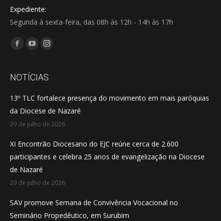
Expediente:
Segunda à sexta-feira, das 08h às 12h - 14h às 17h
Encontre-nos em:
Facebook
YouTube
Instagram
page
page
page
opens
opens
opens
NOTÍCIAS
in
in
in
13º TLC fortalece presença do movimento em mais paróquias
new
new
new
da Diocese de Nazaré
window
window
window
29 de julho de 2026
XI Encontrão Diocesano do EJC reúne cerca de 2.600
participantes e celebra 25 anos de evangelização na Diocese
de Nazaré
29 de julho de 2026
SAV promove Semana de Convivência Vocacional no
Seminário Propedêutico, em Surubim