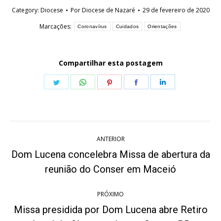
Category:
Diocese
Por
Diocese de Nazaré
29 de fevereiro de 2020
Marcações:
Coronavírus
Cuidados
Orientações
Compartilhar esta postagem
Share
Share
Share
Share
Share
on
on
on
on
on
Twitter
WhatsApp
Pinterest
Facebook
LinkedIn
Navegação
ANTERIOR
de
Dom Lucena concelebra Missa de abertura da
Post
post:
reunião do Conser em Maceió
anterior:
PRÓXIMO
Missa presidida por Dom Lucena abre Retiro
Próximo