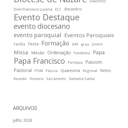
Diáconos
Encontro
Dom Francisco Lucena
ECC
Evento Destaque
evento diocesano
evento paroquial
Eventos Paroquiais
Formação
Festa
Família
IAM
Jovens
Igreja
Missa
Papa
Ordenação
Missão
Pandemia
Papa Francisco
Pascom
Paróquia
Pastoral
Quaresma
Retiro
POM
Páscoa
Regional
Semana Santa
Reunião
Romaria
Sacramento
ARQUIVOS
julho 2026