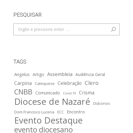
PESQUISAR
Search:
TAGS
Assembleia
Angelus
Artigo
Audiência Geral
Clero
Carpina
Celebração
Catequese
CNBB
Crisma
Comunicado
Covid-19
Diocese de Nazaré
Diáconos
Encontro
Dom Francisco Lucena
ECC
Evento Destaque
evento diocesano