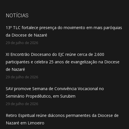
page
page
page
opens
opens
opens
NOTÍCIAS
in
in
in
13º TLC fortalece presença do movimento em mais paróquias
new
new
new
da Diocese de Nazaré
window
window
window
29 de julho de 2026
XI Encontrão Diocesano do EJC reúne cerca de 2.600
participantes e celebra 25 anos de evangelização na Diocese
de Nazaré
29 de julho de 2026
SAV promove Semana de Convivência Vocacional no
Seminário Propedêutico, em Surubim
29 de julho de 2026
Retiro Espiritual reúne diáconos permanentes da Diocese de
Nazaré em Limoeiro