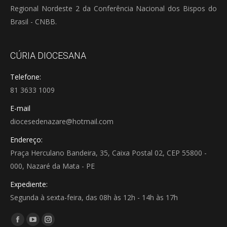
Regional Nordeste 2 da Conferência Nacional dos Bispos do
Brasil - CNBB.
CÚRIA DIOCESANA
Telefone:
81 3633 1009
E-mail
diocesedenazare@hotmail.com
Endereço:
Praça Herculano Bandeira, 35, Caixa Postal 02, CEP 55800 -
000, Nazaré da Mata - PE
Expediente:
Segunda à sexta-feira, das 08h às 12h - 14h às 17h
Encontre-nos em:
Facebook
YouTube
Instagram