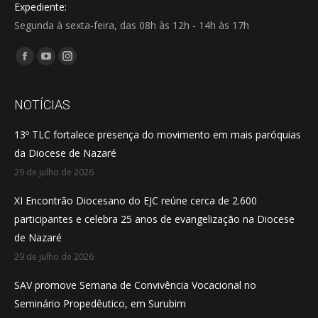
Expediente:
Segunda à sexta-feira, das 08h às 12h - 14h às 17h
Encontre-nos em:
Facebook
YouTube
Instagram
page
page
page
opens
opens
opens
NOTÍCIAS
in
in
in
13º TLC fortalece presença do movimento em mais paróquias
new
new
new
da Diocese de Nazaré
window
window
window
29 de julho de 2026
XI Encontrão Diocesano do EJC reúne cerca de 2.600
participantes e celebra 25 anos de evangelização na Diocese
de Nazaré
29 de julho de 2026
SAV promove Semana de Convivência Vocacional no
Seminário Propedêutico, em Surubim