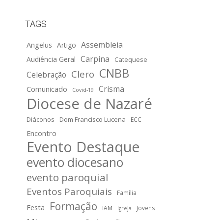
TAGS
Assembleia
Angelus
Artigo
Carpina
Audiência Geral
Catequese
CNBB
Clero
Celebração
Crisma
Comunicado
Covid-19
Diocese de Nazaré
Diáconos
Dom Francisco Lucena
ECC
Encontro
Evento Destaque
evento diocesano
evento paroquial
Eventos Paroquiais
Família
Formação
Festa
IAM
Jovens
Igreja