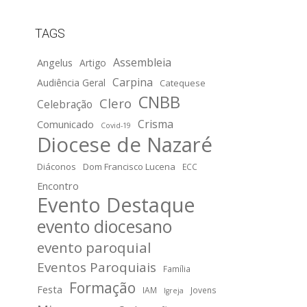
TAGS
Assembleia
Angelus
Artigo
Carpina
Audiência Geral
Catequese
CNBB
Clero
Celebração
Crisma
Comunicado
Covid-19
Diocese de Nazaré
Diáconos
Dom Francisco Lucena
ECC
Encontro
Evento Destaque
evento diocesano
evento paroquial
Eventos Paroquiais
Família
Formação
Festa
IAM
Jovens
Igreja