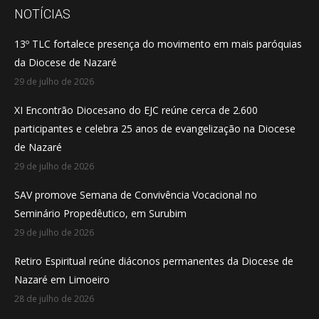
opens
opens
opens
NOTÍCIAS
in
in
in
13º TLC fortalece presença do movimento em mais paróquias
new
new
new
da Diocese de Nazaré
window
window
window
29 de julho de 2026
XI Encontrão Diocesano do EJC reúne cerca de 2.600
participantes e celebra 25 anos de evangelização na Diocese
de Nazaré
29 de julho de 2026
SAV promove Semana de Convivência Vocacional no
Seminário Propedêutico, em Surubim
29 de julho de 2026
Retiro Espiritual reúne diáconos permanentes da Diocese de
Nazaré em Limoeiro
28 de julho de 2026