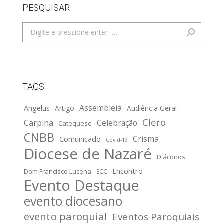
PESQUISAR
Search:
TAGS
Assembleia
Angelus
Artigo
Audiência Geral
Clero
Carpina
Celebração
Catequese
CNBB
Crisma
Comunicado
Covid-19
Diocese de Nazaré
Diáconos
Encontro
Dom Francisco Lucena
ECC
Evento Destaque
evento diocesano
evento paroquial
Eventos Paroquiais