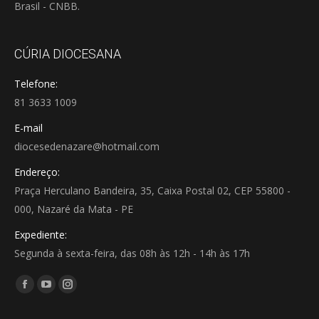
Brasil - CNBB.
CÚRIA DIOCESANA
Telefone:
81 3633 1009
E-mail
diocesedenazare@hotmail.com
Endereço:
Praça Herculano Bandeira, 35, Caixa Postal 02, CEP 55800 -
000, Nazaré da Mata - PE
Expediente:
Segunda à sexta-feira, das 08h às 12h - 14h às 17h
Encontre-nos em:
Facebook
YouTube
Instagram
page
page
page