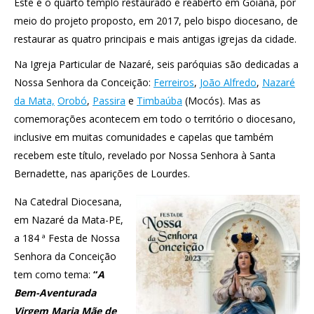
Este é o quarto templo restaurado e reaberto em Goiana, por
meio do projeto proposto, em 2017, pelo bispo diocesano, de
restaurar as quatro principais e mais antigas igrejas da cidade.
Na Igreja Particular de Nazaré, seis paróquias são dedicadas a
Nossa Senhora da Conceição:
Ferreiros
,
João Alfredo
,
Nazaré
da Mata,
Orobó
,
Passira
e
Timbaúba
(Mocós). Mas as
comemorações acontecem em todo o território o diocesano,
inclusive em muitas comunidades e capelas que também
recebem este título, revelado por Nossa Senhora à Santa
Bernadette, nas aparições de Lourdes.
Na Catedral Diocesana,
em Nazaré da Mata-PE,
a 184 ª Festa de Nossa
Senhora da Conceição
tem como tema:
“
A
Bem-Aventurada
Virgem Maria Mãe de