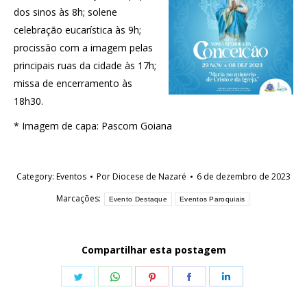
dos sinos às 8h; solene
celebração eucarística às 9h;
procissão com a imagem pelas
principais ruas da cidade às 17h;
missa de encerramento às
18h30.
* Imagem de capa: Pascom Goiana
Category:
Eventos
Por
Diocese de Nazaré
6 de dezembro de 2023
Marcações:
Evento Destaque
Eventos Paroquiais
Compartilhar esta postagem
Share
Share
Share
Share
Share
on
on
on
on
on