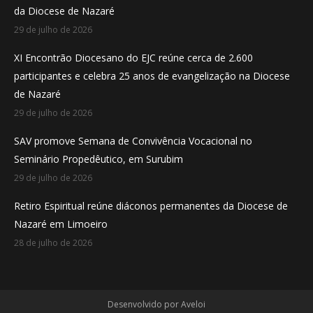
da Diocese de Nazaré
window
window
window
29 de julho de 2026
XI Encontrão Diocesano do EJC reúne cerca de 2.600
participantes e celebra 25 anos de evangelização na Diocese
de Nazaré
29 de julho de 2026
SAV promove Semana de Convivência Vocacional no
Seminário Propedêutico, em Surubim
29 de julho de 2026
Retiro Espiritual reúne diáconos permanentes da Diocese de
Nazaré em Limoeiro
28 de julho de 2026
Desenvolvido por
Aveloi