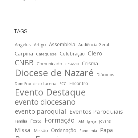
TAGS
Assembleia
Angelus
Artigo
Audiência Geral
Clero
Carpina
Celebração
Catequese
CNBB
Crisma
Comunicado
Covid-19
Diocese de Nazaré
Diáconos
Encontro
Dom Francisco Lucena
ECC
Evento Destaque
evento diocesano
evento paroquial
Eventos Paroquiais
Formação
Festa
Família
IAM
Jovens
Igreja
Missa
Papa
Ordenação
Missão
Pandemia