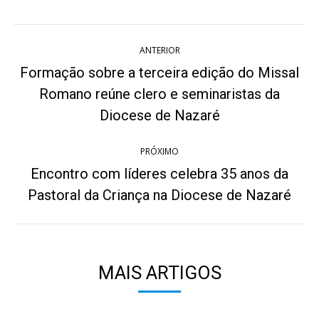
Twitter
WhatsApp
Pinterest
Facebook
LinkedIn
Navegação
ANTERIOR
de
Formação sobre a terceira edição do Missal
post:
Romano reúne clero e seminaristas da
Post
anterior:
Diocese de Nazaré
PRÓXIMO
Encontro com líderes celebra 35 anos da
Próximo
Pastoral da Criança na Diocese de Nazaré
post:
MAIS ARTIGOS