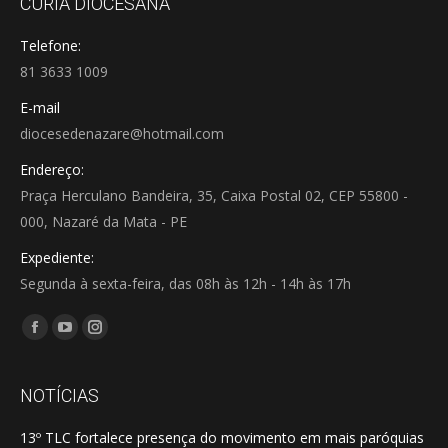
CÚRIA DIOCESANA
Telefone:
81 3633 1009
E-mail
diocesedenazare@hotmail.com
Endereço:
Praça Herculano Bandeira, 35, Caixa Postal 02, CEP 55800 -
000, Nazaré da Mata - PE
Expediente:
Segunda à sexta-feira, das 08h às 12h - 14h às 17h
Encontre-nos em:
Facebook
YouTube
Instagram
page
page
page
opens
opens
opens
NOTÍCIAS
in
in
in
13º TLC fortalece presença do movimento em mais paróquias
new
new
new