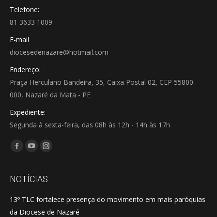
Telefone:
81 3633 1009
E-mail
diocesedenazare@hotmail.com
Endereço:
Praça Herculano Bandeira, 35, Caixa Postal 02, CEP 55800 -
000, Nazaré da Mata - PE
Expediente:
Segunda à sexta-feira, das 08h às 12h - 14h às 17h
Encontre-nos em:
Facebook
YouTube
Instagram
page
page
page
opens
opens
opens
NOTÍCIAS
in
in
in
13º TLC fortalece presença do movimento em mais paróquias
new
new
new
da Diocese de Nazaré
window
window
window