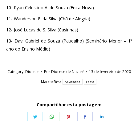
10- Ryan Celestino A. de Souza (Feira Nova)
11- Wanderson F. da Silva (Chã de Alegria)
12- José Lucas de S. Silva (Casinhas)
13- Davi Gabriel de Souza (Paudalho) (Seminário Menor – 1⁰
ano do Ensino Médio)
Category:
Diocese
Por
Diocese de Nazaré
13 de fevereiro de 2020
Marcações:
Atividades
Festa
Compartilhar esta postagem
Share
Share
Share
Share
Share
on
on
on
on
on
Twitter
WhatsApp
Pinterest
Facebook
LinkedIn