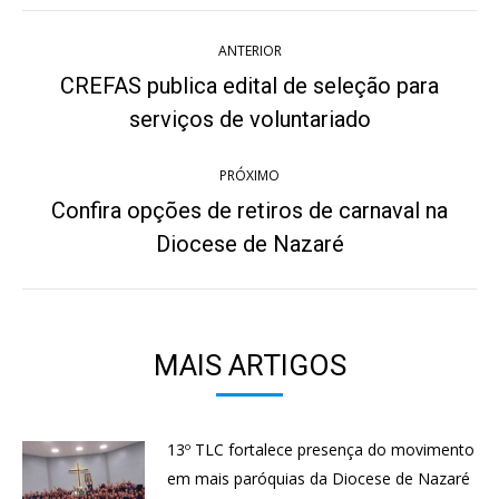
Navegação
ANTERIOR
de
CREFAS publica edital de seleção para
Post
post:
serviços de voluntariado
anterior:
PRÓXIMO
Confira opções de retiros de carnaval na
Próximo
Diocese de Nazaré
post:
MAIS ARTIGOS
13º TLC fortalece presença do movimento
em mais paróquias da Diocese de Nazaré