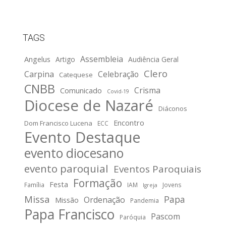
TAGS
Assembleia
Angelus
Artigo
Audiência Geral
Clero
Carpina
Celebração
Catequese
CNBB
Crisma
Comunicado
Covid-19
Diocese de Nazaré
Diáconos
Encontro
Dom Francisco Lucena
ECC
Evento Destaque
evento diocesano
evento paroquial
Eventos Paroquiais
Formação
Festa
Família
IAM
Jovens
Igreja
Missa
Papa
Ordenação
Missão
Pandemia
Papa Francisco
Pascom
Paróquia