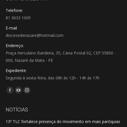
Telefone:
81 3633 1009
E-mail
diocesedenazare@hotmail.com
Endereço:
Praça Herculano Bandeira, 35, Caixa Postal 02, CEP 55800 -
000, Nazaré da Mata - PE
Expediente:
Segunda à sexta-feira, das 08h às 12h - 14h às 17h
Encontre-nos em:
Facebook
YouTube
Instagram
page
page
page
opens
opens
opens
NOTÍCIAS
in
in
in
13º TLC fortalece presença do movimento em mais paróquias
new
new
new