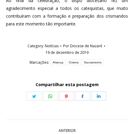
Ao final da celebração, o bispo diocesano fez um
agradecimento especial a todos os catequistas, que muito
contribuíram com a formação e preparação dos crismandos
para este momento tão importante.
Category:
Notícias
Por
Diocese de Nazaré
19 de dezembro de 2019
Marcações:
Aliança
Crisma
Sacramento
Compartilhar esta postagem
Share
Share
Share
Share
Share
on
on
on
on
on
Twitter
WhatsApp
Pinterest
Facebook
LinkedIn
Navegação
ANTERIOR