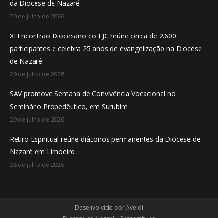
da Diocese de Nazaré
window
window
window
29 de julho de 2026
XI Encontrão Diocesano do EJC reúne cerca de 2.600
participantes e celebra 25 anos de evangelização na Diocese
de Nazaré
29 de julho de 2026
SAV promove Semana de Convivência Vocacional no
Seminário Propedêutico, em Surubim
29 de julho de 2026
Retiro Espiritual reúne diáconos permanentes da Diocese de
Nazaré em Limoeiro
28 de julho de 2026
Desenvolvido por
Aveloi