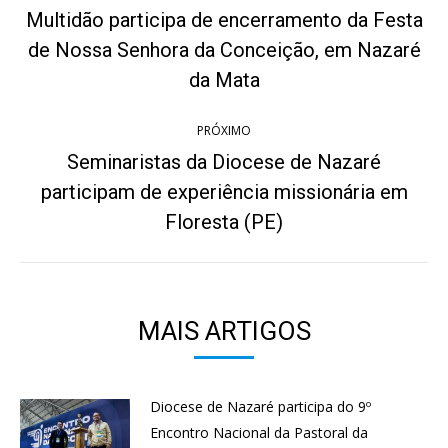
de
Multidão participa de encerramento da Festa
post:
de Nossa Senhora da Conceição, em Nazaré
Post
anterior:
da Mata
PRÓXIMO
Seminaristas da Diocese de Nazaré
participam de experiência missionária em
Próximo
post:
Floresta (PE)
MAIS ARTIGOS
Diocese de Nazaré participa do 9º
Encontro Nacional da Pastoral da