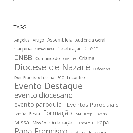
TAGS
Assembleia
Angelus
Artigo
Audiência Geral
Clero
Carpina
Celebração
Catequese
CNBB
Crisma
Comunicado
Covid-19
Diocese de Nazaré
Diáconos
Encontro
Dom Francisco Lucena
ECC
Evento Destaque
evento diocesano
evento paroquial
Eventos Paroquiais
Formação
Festa
Família
IAM
Jovens
Igreja
Missa
Papa
Ordenação
Missão
Pandemia
Papa Francisco
Pascom
Paróquia