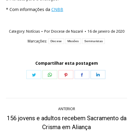
* Com informações da
CNBB
Category:
Notícias
Por
Diocese de Nazaré
16 de janeiro de 2020
Marcações:
Diocese
Missões
Seminaristas
Compartilhar esta postagem
Share
Share
Share
Share
Share
on
on
on
on
on
Twitter
WhatsApp
Pinterest
Facebook
LinkedIn
Navegação
ANTERIOR
de
156 jovens e adultos recebem Sacramento da
Post
post:
Crisma em Aliança
anterior: