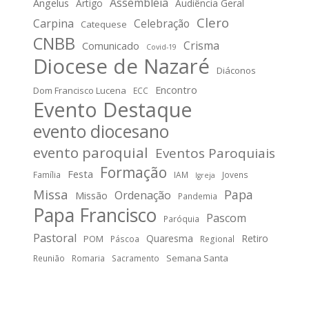
Assembleia
Angelus
Artigo
Audiência Geral
Clero
Carpina
Celebração
Catequese
CNBB
Crisma
Comunicado
Covid-19
Diocese de Nazaré
Diáconos
Encontro
Dom Francisco Lucena
ECC
Evento Destaque
evento diocesano
evento paroquial
Eventos Paroquiais
Formação
Festa
Família
IAM
Jovens
Igreja
Missa
Papa
Ordenação
Missão
Pandemia
Papa Francisco
Pascom
Paróquia
Pastoral
Quaresma
Retiro
POM
Páscoa
Regional
Semana Santa
Reunião
Romaria
Sacramento