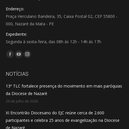
Endereço:
Praça Herculano Bandeira, 35, Caixa Postal 02, CEP 55800 -
000, Nazaré da Mata - PE
Expediente:
Segunda à sexta-feira, das 08h às 12h - 14h às 17h
Encontre-nos em:
Facebook
YouTube
Instagram
page
page
page
opens
opens
opens
NOTÍCIAS
in
in
in
13º TLC fortalece presença do movimento em mais paróquias
new
new
new
da Diocese de Nazaré
window
window
window
29 de julho de 2026
XI Encontrão Diocesano do EJC reúne cerca de 2.600
participantes e celebra 25 anos de evangelização na Diocese
de Nazaré