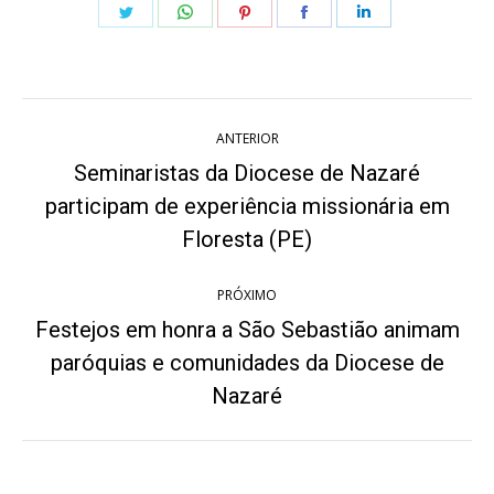
Share
Share
Share
Share
Share
on
on
on
on
on
Twitter
WhatsApp
Pinterest
Facebook
LinkedIn
Navegação
ANTERIOR
de
Seminaristas da Diocese de Nazaré
post:
participam de experiência missionária em
Post
anterior:
Floresta (PE)
PRÓXIMO
Festejos em honra a São Sebastião animam
paróquias e comunidades da Diocese de
Próximo
post:
Nazaré