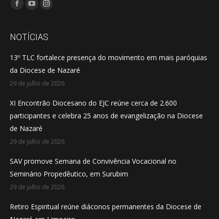
Encontre-nos em:
Facebook
YouTube
Instagram
page
page
page
opens
opens
opens
NOTÍCIAS
in
in
in
13º TLC fortalece presença do movimento em mais paróquias
new
new
new
da Diocese de Nazaré
window
window
window
29 de julho de 2026
XI Encontrão Diocesano do EJC reúne cerca de 2.600
participantes e celebra 25 anos de evangelização na Diocese
de Nazaré
29 de julho de 2026
SAV promove Semana de Convivência Vocacional no
Seminário Propedêutico, em Surubim
29 de julho de 2026
Retiro Espiritual reúne diáconos permanentes da Diocese de