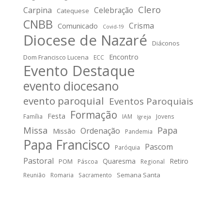
Clero
Carpina
Celebração
Catequese
CNBB
Crisma
Comunicado
Covid-19
Diocese de Nazaré
Diáconos
Encontro
Dom Francisco Lucena
ECC
Evento Destaque
evento diocesano
evento paroquial
Eventos Paroquiais
Formação
Festa
Família
IAM
Jovens
Igreja
Missa
Papa
Ordenação
Missão
Pandemia
Papa Francisco
Pascom
Paróquia
Pastoral
Quaresma
Retiro
POM
Páscoa
Regional
Semana Santa
Reunião
Romaria
Sacramento