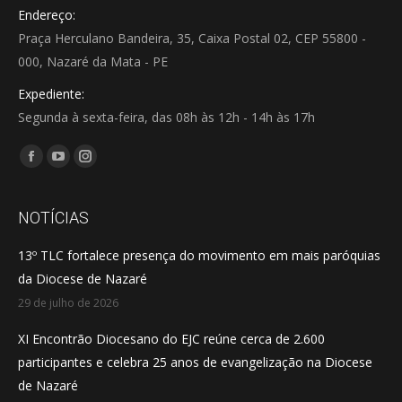
Endereço:
Praça Herculano Bandeira, 35, Caixa Postal 02, CEP 55800 -
000, Nazaré da Mata - PE
Expediente:
Segunda à sexta-feira, das 08h às 12h - 14h às 17h
Encontre-nos em:
Facebook
YouTube
Instagram
page
page
page
opens
opens
opens
NOTÍCIAS
in
in
in
13º TLC fortalece presença do movimento em mais paróquias
new
new
new
da Diocese de Nazaré
window
window
window
29 de julho de 2026
XI Encontrão Diocesano do EJC reúne cerca de 2.600
participantes e celebra 25 anos de evangelização na Diocese
de Nazaré