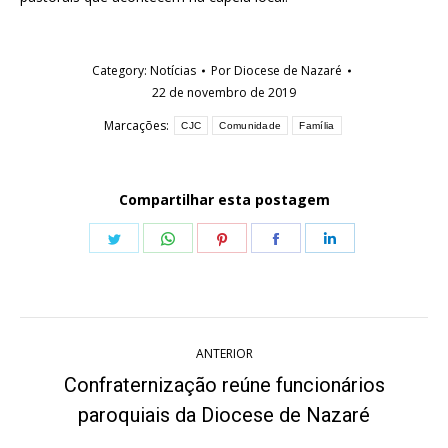
Category:
Notícias
Por
Diocese de Nazaré
22 de novembro de 2019
Marcações:
CJC
Comunidade
Família
Compartilhar esta postagem
Share
Share
Share
Share
Share
on
on
on
on
on
Twitter
WhatsApp
Pinterest
Facebook
LinkedIn
Navegação
ANTERIOR
de
Confraternização reúne funcionários
Post
post:
paroquiais da Diocese de Nazaré
anterior: