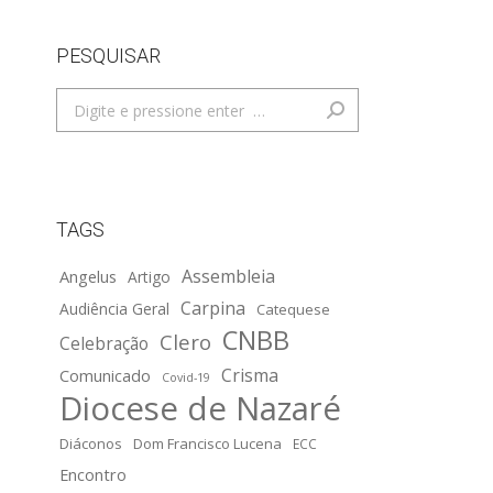
PESQUISAR
Search:
TAGS
Assembleia
Angelus
Artigo
Carpina
Audiência Geral
Catequese
CNBB
Clero
Celebração
Crisma
Comunicado
Covid-19
Diocese de Nazaré
Diáconos
Dom Francisco Lucena
ECC
Encontro