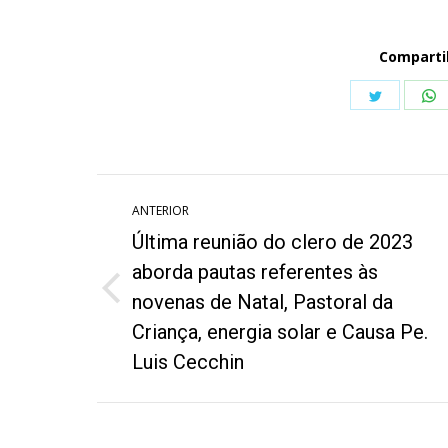
Comparti
Share
S
on
o
Twitter
W
Navegação
ANTERIOR
de
Última reunião do clero de 2023
post:
aborda pautas referentes às
Post
novenas de Natal, Pastoral da
anterior:
Criança, energia solar e Causa Pe.
Luis Cecchin