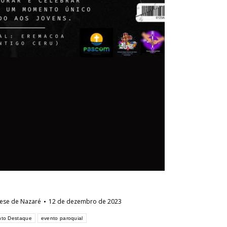
ese de Nazaré
12 de dezembro de 2023
nto Destaque
evento paroquial