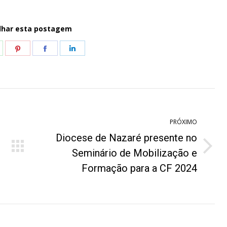
lhar esta postagem
hare
Share
Share
Share
n
on
on
on
hatsApp
Pinterest
Facebook
LinkedIn
PRÓXIMO
Diocese de Nazaré presente no
Próximo
Seminário de Mobilização e
post:
Formação para a CF 2024