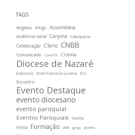
TAGS
Assembleia
Angelus
Artigo
Carpina
Audiência Geral
Catequese
CNBB
Clero
Celebração
Crisma
Comunicado
Covid-19
Diocese de Nazaré
Diáconos
Dom Francisco Lucena
ECC
Encontro
Evento Destaque
evento diocesano
evento paroquial
Eventos Paroquiais
Família
Formação
Festa
IAM
Jovens
Igreja