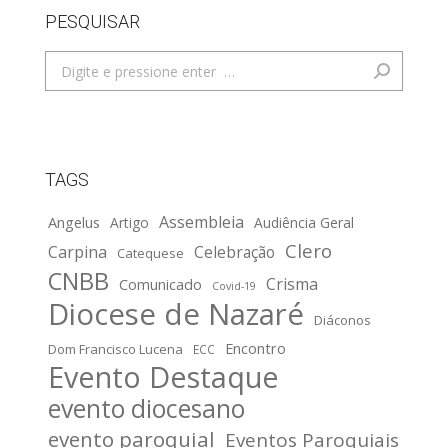
PESQUISAR
Search:
TAGS
Assembleia
Angelus
Artigo
Audiência Geral
Clero
Carpina
Celebração
Catequese
CNBB
Crisma
Comunicado
Covid-19
Diocese de Nazaré
Diáconos
Encontro
Dom Francisco Lucena
ECC
Evento Destaque
evento diocesano
evento paroquial
Eventos Paroquiais