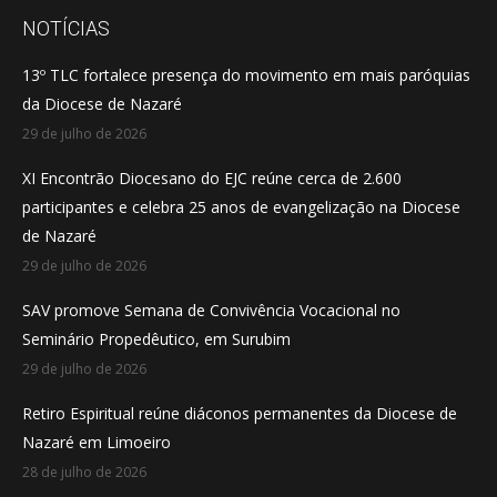
opens
opens
opens
NOTÍCIAS
in
in
in
13º TLC fortalece presença do movimento em mais paróquias
new
new
new
da Diocese de Nazaré
window
window
window
29 de julho de 2026
XI Encontrão Diocesano do EJC reúne cerca de 2.600
participantes e celebra 25 anos de evangelização na Diocese
de Nazaré
29 de julho de 2026
SAV promove Semana de Convivência Vocacional no
Seminário Propedêutico, em Surubim
29 de julho de 2026
Retiro Espiritual reúne diáconos permanentes da Diocese de
Nazaré em Limoeiro
28 de julho de 2026