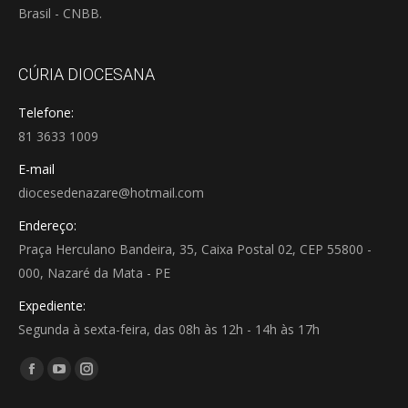
Brasil - CNBB.
CÚRIA DIOCESANA
Telefone:
81 3633 1009
E-mail
diocesedenazare@hotmail.com
Endereço:
Praça Herculano Bandeira, 35, Caixa Postal 02, CEP 55800 -
000, Nazaré da Mata - PE
Expediente:
Segunda à sexta-feira, das 08h às 12h - 14h às 17h
Encontre-nos em:
Facebook
YouTube
Instagram
page
page
page