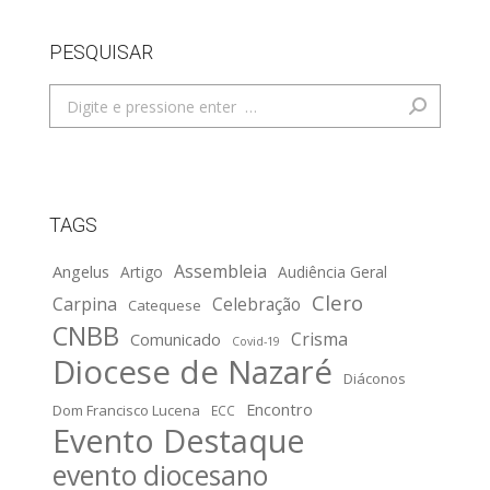
PESQUISAR
Search:
TAGS
Assembleia
Angelus
Artigo
Audiência Geral
Clero
Carpina
Celebração
Catequese
CNBB
Crisma
Comunicado
Covid-19
Diocese de Nazaré
Diáconos
Encontro
Dom Francisco Lucena
ECC
Evento Destaque
evento diocesano