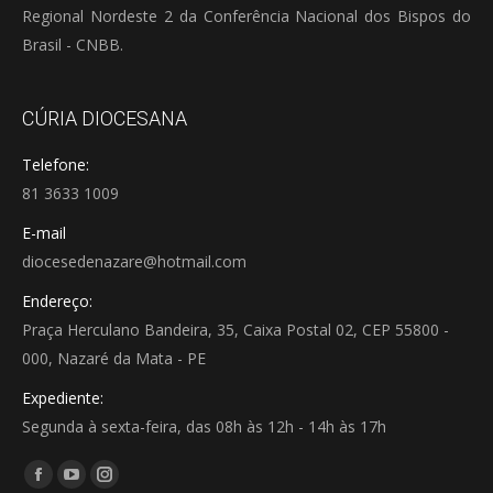
Regional Nordeste 2 da Conferência Nacional dos Bispos do
Brasil - CNBB.
CÚRIA DIOCESANA
Telefone:
81 3633 1009
E-mail
diocesedenazare@hotmail.com
Endereço:
Praça Herculano Bandeira, 35, Caixa Postal 02, CEP 55800 -
000, Nazaré da Mata - PE
Expediente:
Segunda à sexta-feira, das 08h às 12h - 14h às 17h
Encontre-nos em:
Facebook
YouTube
Instagram