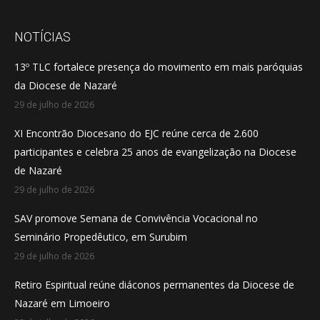
page
page
page
opens
opens
opens
NOTÍCIAS
in
in
in
13º TLC fortalece presença do movimento em mais paróquias
new
new
new
da Diocese de Nazaré
window
window
window
29 de julho de 2026
XI Encontrão Diocesano do EJC reúne cerca de 2.600
participantes e celebra 25 anos de evangelização na Diocese
de Nazaré
29 de julho de 2026
SAV promove Semana de Convivência Vocacional no
Seminário Propedêutico, em Surubim
29 de julho de 2026
Retiro Espiritual reúne diáconos permanentes da Diocese de
Nazaré em Limoeiro