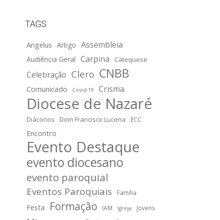
TAGS
Assembleia
Angelus
Artigo
Carpina
Audiência Geral
Catequese
CNBB
Clero
Celebração
Crisma
Comunicado
Covid-19
Diocese de Nazaré
Diáconos
Dom Francisco Lucena
ECC
Encontro
Evento Destaque
evento diocesano
evento paroquial
Eventos Paroquiais
Família
Formação
Festa
IAM
Jovens
Igreja