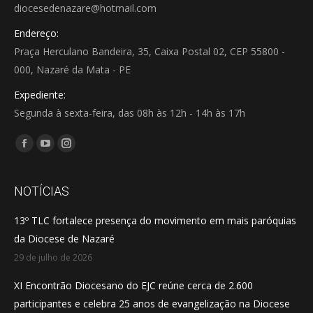
diocesedenazare@hotmail.com
Endereço:
Praça Herculano Bandeira, 35, Caixa Postal 02, CEP 55800 -
000, Nazaré da Mata - PE
Expediente:
Segunda à sexta-feira, das 08h às 12h - 14h às 17h
Encontre-nos em:
Facebook
YouTube
Instagram
page
page
page
opens
opens
opens
NOTÍCIAS
in
in
in
13º TLC fortalece presença do movimento em mais paróquias
new
new
new
da Diocese de Nazaré
window
window
window
29 de julho de 2026
XI Encontrão Diocesano do EJC reúne cerca de 2.600
participantes e celebra 25 anos de evangelização na Diocese