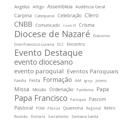
Assembleia
Angelus
Artigo
Audiência Geral
Clero
Carpina
Celebração
Catequese
CNBB
Crisma
Comunicado
Covid-19
Diocese de Nazaré
Diáconos
Encontro
Dom Francisco Lucena
ECC
Evento Destaque
evento diocesano
evento paroquial
Eventos Paroquiais
Formação
Festa
Família
IAM
Jovens
Igreja
Missa
Papa
Ordenação
Missão
Pandemia
Papa Francisco
Pascom
Paróquia
Pastoral
Quaresma
Retiro
POM
Páscoa
Regional
Semana Santa
Reunião
Romaria
Sacramento