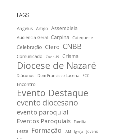
TAGS
Assembleia
Angelus
Artigo
Carpina
Audiência Geral
Catequese
CNBB
Clero
Celebração
Crisma
Comunicado
Covid-19
Diocese de Nazaré
Diáconos
Dom Francisco Lucena
ECC
Encontro
Evento Destaque
evento diocesano
evento paroquial
Eventos Paroquiais
Família
Formação
Festa
IAM
Jovens
Igreja