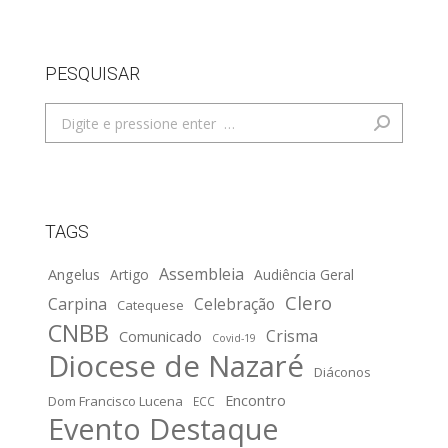
PESQUISAR
Search:
TAGS
Assembleia
Angelus
Artigo
Audiência Geral
Clero
Carpina
Celebração
Catequese
CNBB
Crisma
Comunicado
Covid-19
Diocese de Nazaré
Diáconos
Encontro
Dom Francisco Lucena
ECC
Evento Destaque