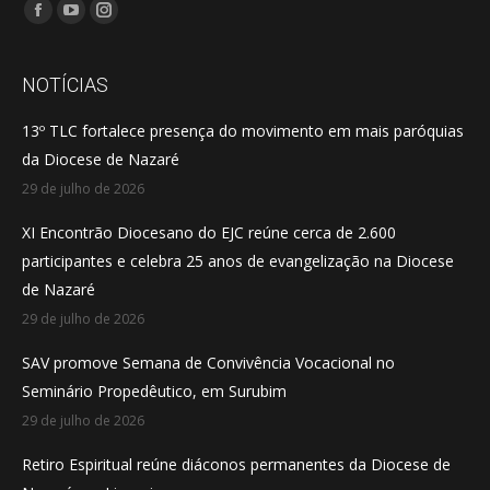
Encontre-nos em:
Facebook
YouTube
Instagram
page
page
page
opens
opens
opens
NOTÍCIAS
in
in
in
13º TLC fortalece presença do movimento em mais paróquias
new
new
new
da Diocese de Nazaré
window
window
window
29 de julho de 2026
XI Encontrão Diocesano do EJC reúne cerca de 2.600
participantes e celebra 25 anos de evangelização na Diocese
de Nazaré
29 de julho de 2026
SAV promove Semana de Convivência Vocacional no
Seminário Propedêutico, em Surubim
29 de julho de 2026
Retiro Espiritual reúne diáconos permanentes da Diocese de