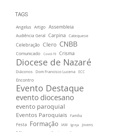
TAGS
Assembleia
Angelus
Artigo
Carpina
Audiência Geral
Catequese
CNBB
Clero
Celebração
Crisma
Comunicado
Covid-19
Diocese de Nazaré
Diáconos
Dom Francisco Lucena
ECC
Encontro
Evento Destaque
evento diocesano
evento paroquial
Eventos Paroquiais
Família
Formação
Festa
IAM
Jovens
Igreja