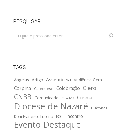
PESQUISAR
Search:
TAGS
Assembleia
Angelus
Artigo
Audiência Geral
Clero
Carpina
Celebração
Catequese
CNBB
Crisma
Comunicado
Covid-19
Diocese de Nazaré
Diáconos
Encontro
Dom Francisco Lucena
ECC
Evento Destaque