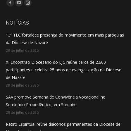
Encontre-nos em:
Facebook
YouTube
Instagram
page
page
page
opens
opens
opens
NOTÍCIAS
in
in
in
13º TLC fortalece presença do movimento em mais paróquias
new
new
new
da Diocese de Nazaré
window
window
window
29 de julho de 2026
XI Encontrão Diocesano do EJC reúne cerca de 2.600
participantes e celebra 25 anos de evangelização na Diocese
de Nazaré
29 de julho de 2026
SAV promove Semana de Convivência Vocacional no
Seminário Propedêutico, em Surubim
29 de julho de 2026
Retiro Espiritual reúne diáconos permanentes da Diocese de