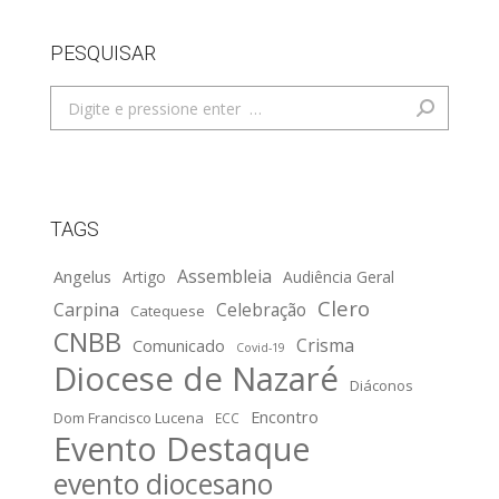
PESQUISAR
Search:
TAGS
Assembleia
Angelus
Artigo
Audiência Geral
Clero
Carpina
Celebração
Catequese
CNBB
Crisma
Comunicado
Covid-19
Diocese de Nazaré
Diáconos
Encontro
Dom Francisco Lucena
ECC
Evento Destaque
evento diocesano