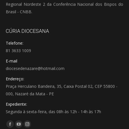
Regional Nordeste 2 da Conferência Nacional dos Bispos do
Brasil - CNBB.
CÚRIA DIOCESANA
Telefone:
81 3633 1009
E-mail
diocesedenazare@hotmail.com
Endereço:
Praça Herculano Bandeira, 35, Caixa Postal 02, CEP 55800 -
000, Nazaré da Mata - PE
Expediente:
Segunda à sexta-feira, das 08h às 12h - 14h às 17h
Encontre-nos em:
Facebook
YouTube
Instagram