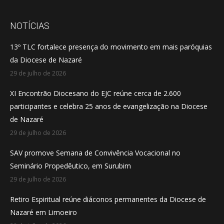
page
page
page
opens
opens
opens
NOTÍCIAS
in
in
in
13º TLC fortalece presença do movimento em mais paróquias
new
new
new
da Diocese de Nazaré
window
window
window
29 de julho de 2026
XI Encontrão Diocesano do EJC reúne cerca de 2.600
participantes e celebra 25 anos de evangelização na Diocese
de Nazaré
29 de julho de 2026
SAV promove Semana de Convivência Vocacional no
Seminário Propedêutico, em Surubim
29 de julho de 2026
Retiro Espiritual reúne diáconos permanentes da Diocese de
Nazaré em Limoeiro