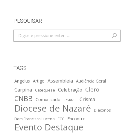
PESQUISAR
Search:
TAGS
Assembleia
Angelus
Artigo
Audiência Geral
Clero
Carpina
Celebração
Catequese
CNBB
Crisma
Comunicado
Covid-19
Diocese de Nazaré
Diáconos
Encontro
Dom Francisco Lucena
ECC
Evento Destaque