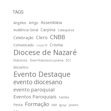
TAGS
Assembleia
Angelus
Artigo
Carpina
Audiência Geral
Catequese
CNBB
Clero
Celebração
Crisma
Comunicado
Covid-19
Diocese de Nazaré
Diáconos
Dom Francisco Lucena
ECC
Encontro
Evento Destaque
evento diocesano
evento paroquial
Eventos Paroquiais
Família
Formação
Festa
IAM
Jovens
Igreja