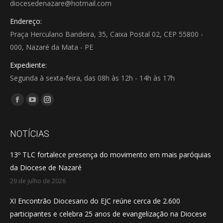
diocesedenazare@hotmail.com
Endereço:
Praça Herculano Bandeira, 35, Caixa Postal 02, CEP 55800 -
000, Nazaré da Mata - PE
Expediente:
Segunda à sexta-feira, das 08h às 12h - 14h às 17h
Encontre-nos em:
Facebook
YouTube
Instagram
page
page
page
opens
opens
opens
NOTÍCIAS
in
in
in
13º TLC fortalece presença do movimento em mais paróquias
new
new
new
da Diocese de Nazaré
window
window
window
29 de julho de 2026
XI Encontrão Diocesano do EJC reúne cerca de 2.600
participantes e celebra 25 anos de evangelização na Diocese