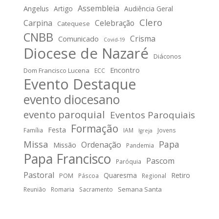
Assembleia
Angelus
Artigo
Audiência Geral
Clero
Carpina
Celebração
Catequese
CNBB
Crisma
Comunicado
Covid-19
Diocese de Nazaré
Diáconos
Encontro
Dom Francisco Lucena
ECC
Evento Destaque
evento diocesano
evento paroquial
Eventos Paroquiais
Formação
Festa
Família
IAM
Jovens
Igreja
Missa
Papa
Ordenação
Missão
Pandemia
Papa Francisco
Pascom
Paróquia
Pastoral
Quaresma
Retiro
POM
Páscoa
Regional
Semana Santa
Reunião
Romaria
Sacramento