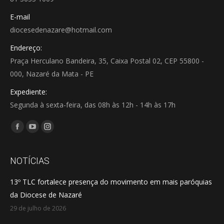
E-mail
diocesedenazare@hotmail.com
Endereço:
Praça Herculano Bandeira, 35, Caixa Postal 02, CEP 55800 -
000, Nazaré da Mata - PE
Expediente:
Segunda à sexta-feira, das 08h às 12h - 14h às 17h
Encontre-nos em:
Facebook
YouTube
Instagram
page
page
page
opens
opens
opens
NOTÍCIAS
in
in
in
13º TLC fortalece presença do movimento em mais paróquias
new
new
new
da Diocese de Nazaré
window
window
window
29 de julho de 2026