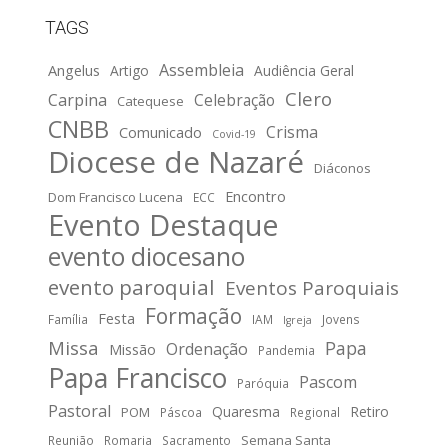
TAGS
Assembleia
Angelus
Artigo
Audiência Geral
Clero
Carpina
Celebração
Catequese
CNBB
Crisma
Comunicado
Covid-19
Diocese de Nazaré
Diáconos
Encontro
Dom Francisco Lucena
ECC
Evento Destaque
evento diocesano
evento paroquial
Eventos Paroquiais
Formação
Festa
Família
IAM
Jovens
Igreja
Missa
Papa
Ordenação
Missão
Pandemia
Papa Francisco
Pascom
Paróquia
Pastoral
Quaresma
Retiro
POM
Páscoa
Regional
Semana Santa
Reunião
Romaria
Sacramento