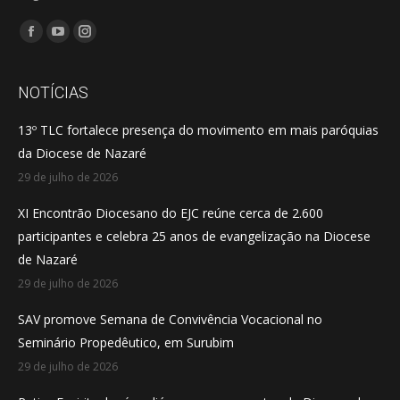
Encontre-nos em:
Facebook
YouTube
Instagram
page
page
page
opens
opens
opens
NOTÍCIAS
in
in
in
13º TLC fortalece presença do movimento em mais paróquias
new
new
new
da Diocese de Nazaré
window
window
window
29 de julho de 2026
XI Encontrão Diocesano do EJC reúne cerca de 2.600
participantes e celebra 25 anos de evangelização na Diocese
de Nazaré
29 de julho de 2026
SAV promove Semana de Convivência Vocacional no
Seminário Propedêutico, em Surubim
29 de julho de 2026