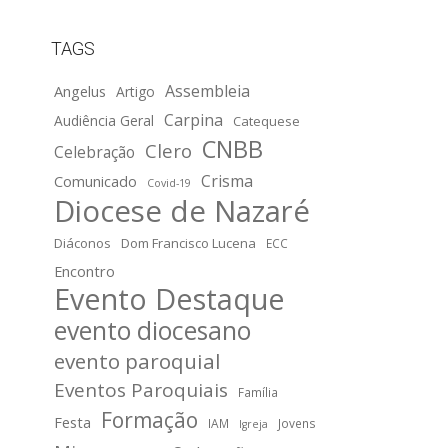
TAGS
Assembleia
Angelus
Artigo
Carpina
Audiência Geral
Catequese
CNBB
Clero
Celebração
Crisma
Comunicado
Covid-19
Diocese de Nazaré
Diáconos
Dom Francisco Lucena
ECC
Encontro
Evento Destaque
evento diocesano
evento paroquial
Eventos Paroquiais
Família
Formação
Festa
IAM
Jovens
Igreja