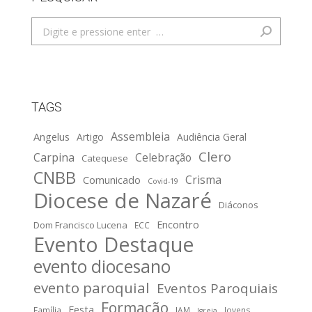
Search:
TAGS
Assembleia
Angelus
Artigo
Audiência Geral
Clero
Carpina
Celebração
Catequese
CNBB
Crisma
Comunicado
Covid-19
Diocese de Nazaré
Diáconos
Encontro
Dom Francisco Lucena
ECC
Evento Destaque
evento diocesano
evento paroquial
Eventos Paroquiais
Formação
Festa
Família
IAM
Jovens
Igreja