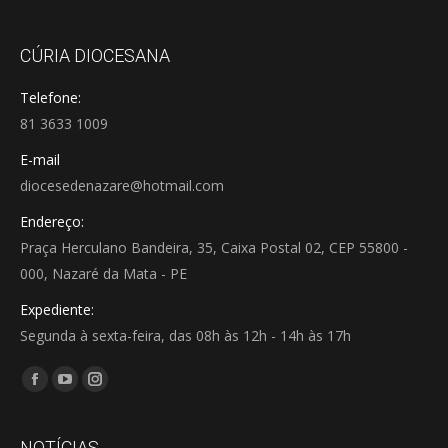
CÚRIA DIOCESANA
Telefone:
81 3633 1009
E-mail
diocesedenazare@hotmail.com
Endereço:
Praça Herculano Bandeira, 35, Caixa Postal 02, CEP 55800 -
000, Nazaré da Mata - PE
Expediente:
Segunda à sexta-feira, das 08h às 12h - 14h às 17h
Encontre-nos em:
Facebook
YouTube
Instagram
page
page
page
opens
opens
opens
NOTÍCIAS