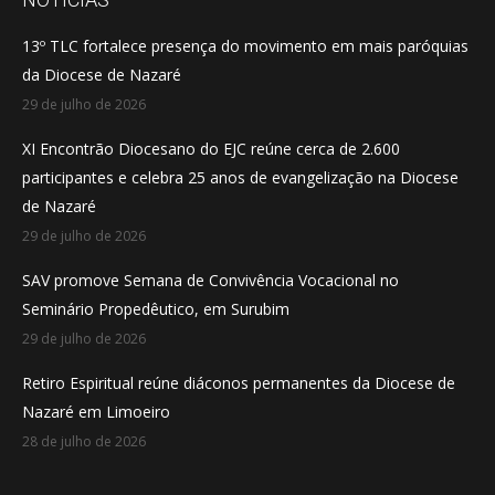
in
in
in
13º TLC fortalece presença do movimento em mais paróquias
new
new
new
da Diocese de Nazaré
window
window
window
29 de julho de 2026
XI Encontrão Diocesano do EJC reúne cerca de 2.600
participantes e celebra 25 anos de evangelização na Diocese
de Nazaré
29 de julho de 2026
SAV promove Semana de Convivência Vocacional no
Seminário Propedêutico, em Surubim
29 de julho de 2026
Retiro Espiritual reúne diáconos permanentes da Diocese de
Nazaré em Limoeiro
28 de julho de 2026