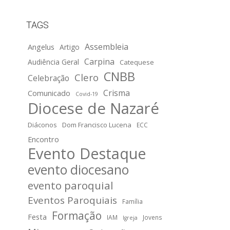
TAGS
Assembleia
Angelus
Artigo
Carpina
Audiência Geral
Catequese
CNBB
Clero
Celebração
Crisma
Comunicado
Covid-19
Diocese de Nazaré
Diáconos
Dom Francisco Lucena
ECC
Encontro
Evento Destaque
evento diocesano
evento paroquial
Eventos Paroquiais
Família
Formação
Festa
IAM
Jovens
Igreja