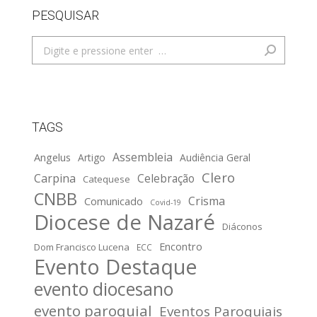
PESQUISAR
Search:
TAGS
Assembleia
Angelus
Artigo
Audiência Geral
Clero
Carpina
Celebração
Catequese
CNBB
Crisma
Comunicado
Covid-19
Diocese de Nazaré
Diáconos
Encontro
Dom Francisco Lucena
ECC
Evento Destaque
evento diocesano
evento paroquial
Eventos Paroquiais