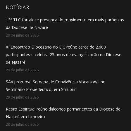
opens
opens
opens
NOTÍCIAS
in
in
in
13º TLC fortalece presença do movimento em mais paróquias
new
new
new
da Diocese de Nazaré
window
window
window
29 de julho de 2026
XI Encontrão Diocesano do EJC reúne cerca de 2.600
participantes e celebra 25 anos de evangelização na Diocese
de Nazaré
29 de julho de 2026
SAV promove Semana de Convivência Vocacional no
Seminário Propedêutico, em Surubim
29 de julho de 2026
Retiro Espiritual reúne diáconos permanentes da Diocese de
Nazaré em Limoeiro
28 de julho de 2026