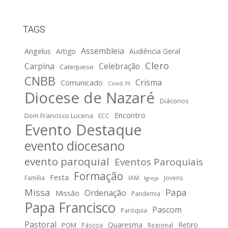
TAGS
Assembleia
Angelus
Artigo
Audiência Geral
Clero
Carpina
Celebração
Catequese
CNBB
Crisma
Comunicado
Covid-19
Diocese de Nazaré
Diáconos
Encontro
Dom Francisco Lucena
ECC
Evento Destaque
evento diocesano
evento paroquial
Eventos Paroquiais
Formação
Festa
Família
IAM
Jovens
Igreja
Missa
Papa
Ordenação
Missão
Pandemia
Papa Francisco
Pascom
Paróquia
Pastoral
Quaresma
Retiro
POM
Páscoa
Regional