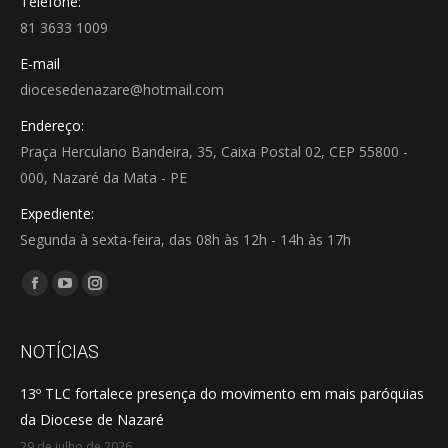
Telefone:
81 3633 1009
E-mail
diocesedenazare@hotmail.com
Endereço:
Praça Herculano Bandeira, 35, Caixa Postal 02, CEP 55800 -
000, Nazaré da Mata - PE
Expediente:
Segunda à sexta-feira, das 08h às 12h - 14h às 17h
Encontre-nos em:
Facebook
YouTube
Instagram
page
page
page
opens
opens
opens
NOTÍCIAS
in
in
in
13º TLC fortalece presença do movimento em mais paróquias
new
new
new
da Diocese de Nazaré
window
window
window
29 de julho de 2026