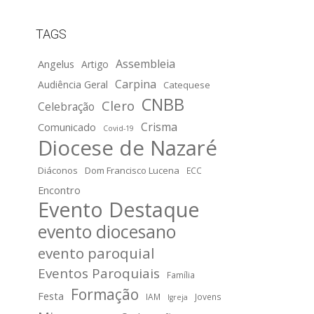
TAGS
Assembleia
Angelus
Artigo
Carpina
Audiência Geral
Catequese
CNBB
Clero
Celebração
Crisma
Comunicado
Covid-19
Diocese de Nazaré
Diáconos
Dom Francisco Lucena
ECC
Encontro
Evento Destaque
evento diocesano
evento paroquial
Eventos Paroquiais
Família
Formação
Festa
IAM
Jovens
Igreja