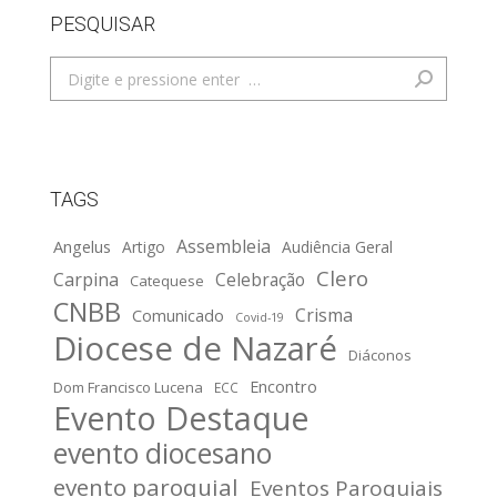
PESQUISAR
Search:
TAGS
Assembleia
Angelus
Artigo
Audiência Geral
Clero
Carpina
Celebração
Catequese
CNBB
Crisma
Comunicado
Covid-19
Diocese de Nazaré
Diáconos
Encontro
Dom Francisco Lucena
ECC
Evento Destaque
evento diocesano
evento paroquial
Eventos Paroquiais