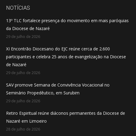
opens
opens
opens
NOTÍCIAS
in
in
in
13º TLC fortalece presença do movimento em mais paróquias
new
new
new
da Diocese de Nazaré
window
window
window
29 de julho de 2026
XI Encontrão Diocesano do EJC reúne cerca de 2.600
participantes e celebra 25 anos de evangelização na Diocese
de Nazaré
29 de julho de 2026
SAV promove Semana de Convivência Vocacional no
Seminário Propedêutico, em Surubim
29 de julho de 2026
Retiro Espiritual reúne diáconos permanentes da Diocese de
Nazaré em Limoeiro
28 de julho de 2026