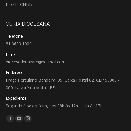
Brasil - CNBB.
CÚRIA DIOCESANA
Telefone:
81 3633 1009
E-mail
diocesedenazare@hotmail.com
Endereço:
Praça Herculano Bandeira, 35, Caixa Postal 02, CEP 55800 -
000, Nazaré da Mata - PE
Expediente:
Segunda à sexta-feira, das 08h às 12h - 14h às 17h
Encontre-nos em:
Facebook
YouTube
Instagram
page
page
page