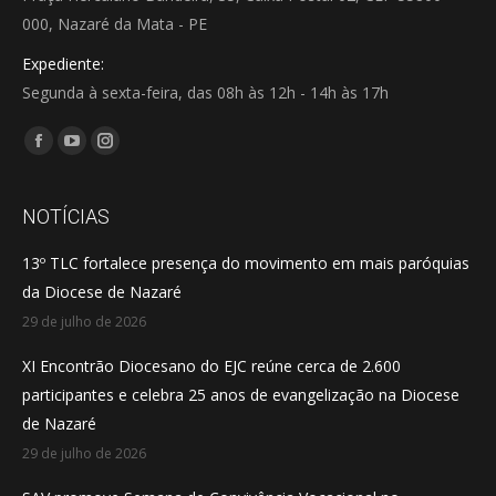
000, Nazaré da Mata - PE
Expediente:
Segunda à sexta-feira, das 08h às 12h - 14h às 17h
Encontre-nos em:
Facebook
YouTube
Instagram
page
page
page
opens
opens
opens
NOTÍCIAS
in
in
in
13º TLC fortalece presença do movimento em mais paróquias
new
new
new
da Diocese de Nazaré
window
window
window
29 de julho de 2026
XI Encontrão Diocesano do EJC reúne cerca de 2.600
participantes e celebra 25 anos de evangelização na Diocese
de Nazaré
29 de julho de 2026