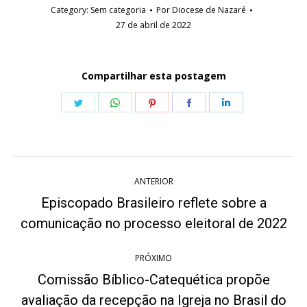
Category:
Sem categoria
Por
Diocese de Nazaré
27 de abril de 2022
Compartilhar esta postagem
Share
Share
Share
Share
Share
on
on
on
on
on
Twitter
WhatsApp
Pinterest
Facebook
LinkedIn
Navegação
ANTERIOR
de
Episcopado Brasileiro reflete sobre a
Post
post:
comunicação no processo eleitoral de 2022
anterior:
PRÓXIMO
Comissão Bíblico-Catequética propõe
avaliação da recepção na Igreja no Brasil do
Próximo