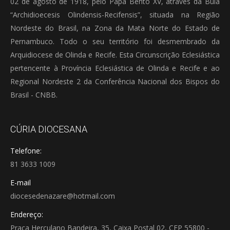
02 de agosto de 1918, pelo Papa Bento XV, através da Bula
“Archidioecesis Olindensis-Recifensis”, situada na Região
Nordeste do Brasil, na Zona da Mata Norte do Estado de
Pernambuco. Todo o seu território foi desmembrado da
Arquidiocese de Olinda e Recife. Esta Circunscrição Eclesiástica
pertencente à Província Eclesiástica de Olinda e Recife e ao
Regional Nordeste 2 da Conferência Nacional dos Bispos do
Brasil - CNBB.
CÚRIA DIOCESANA
Telefone:
81 3633 1009
E-mail
diocesedenazare@hotmail.com
Endereço:
Praça Herculano Bandeira, 35, Caixa Postal 02, CEP 55800 -