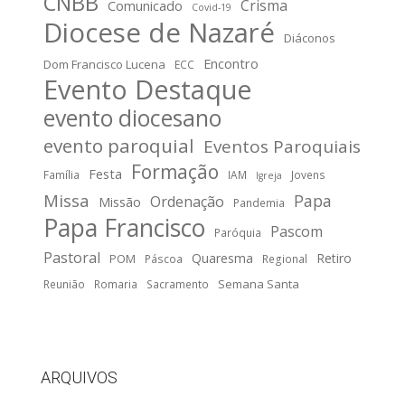
CNBB
Crisma
Comunicado
Covid-19
Diocese de Nazaré
Diáconos
Encontro
Dom Francisco Lucena
ECC
Evento Destaque
evento diocesano
evento paroquial
Eventos Paroquiais
Formação
Festa
Família
IAM
Jovens
Igreja
Missa
Papa
Ordenação
Missão
Pandemia
Papa Francisco
Pascom
Paróquia
Pastoral
Quaresma
Retiro
POM
Páscoa
Regional
Semana Santa
Reunião
Romaria
Sacramento
ARQUIVOS