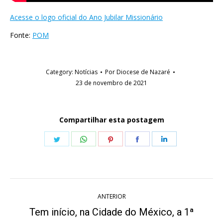
Acesse o logo oficial do Ano Jubilar Missionário
Fonte:
POM
Category:
Notícias
Por
Diocese de Nazaré
23 de novembro de 2021
Compartilhar esta postagem
Share
Share
Share
Share
Share
on
on
on
on
on
Twitter
WhatsApp
Pinterest
Facebook
LinkedIn
Navegação
ANTERIOR
de
Tem início, na Cidade do México, a 1ª