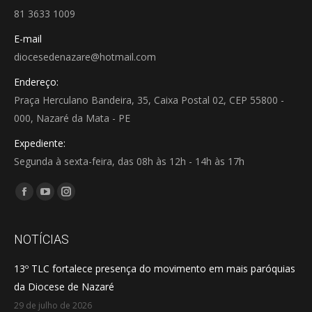
81 3633 1009
E-mail
diocesedenazare@hotmail.com
Endereço:
Praça Herculano Bandeira, 35, Caixa Postal 02, CEP 55800 -
000, Nazaré da Mata - PE
Expediente:
Segunda à sexta-feira, das 08h às 12h - 14h às 17h
Encontre-nos em:
Facebook
YouTube
Instagram
page
page
page
opens
opens
opens
NOTÍCIAS
in
in
in
13º TLC fortalece presença do movimento em mais paróquias
new
new
new
da Diocese de Nazaré
window
window
window
29 de julho de 2026