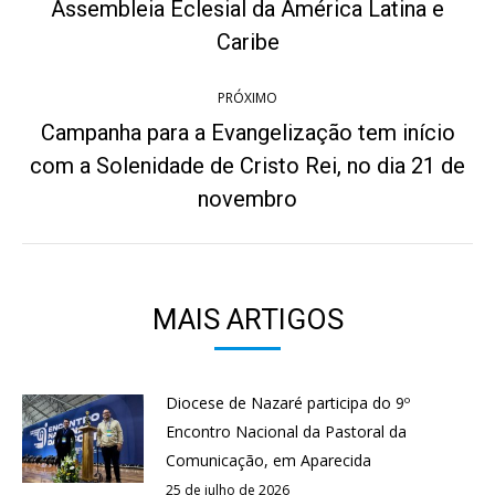
post:
Assembleia Eclesial da América Latina e
Post
anterior:
Caribe
PRÓXIMO
Campanha para a Evangelização tem início
com a Solenidade de Cristo Rei, no dia 21 de
Próximo
post:
novembro
MAIS ARTIGOS
Diocese de Nazaré participa do 9º
Encontro Nacional da Pastoral da
Comunicação, em Aparecida
25 de julho de 2026