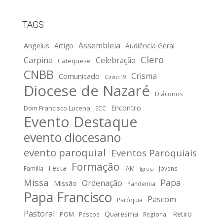
TAGS
Assembleia
Angelus
Artigo
Audiência Geral
Clero
Carpina
Celebração
Catequese
CNBB
Crisma
Comunicado
Covid-19
Diocese de Nazaré
Diáconos
Encontro
Dom Francisco Lucena
ECC
Evento Destaque
evento diocesano
evento paroquial
Eventos Paroquiais
Formação
Festa
Família
IAM
Jovens
Igreja
Missa
Papa
Ordenação
Missão
Pandemia
Papa Francisco
Pascom
Paróquia
Pastoral
Quaresma
Retiro
POM
Páscoa
Regional