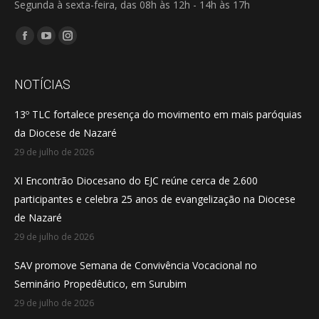
Segunda à sexta-feira, das 08h às 12h - 14h às 17h
Encontre-nos em:
Facebook
YouTube
Instagram
page
page
page
opens
opens
opens
NOTÍCIAS
in
in
in
13º TLC fortalece presença do movimento em mais paróquias
new
new
new
da Diocese de Nazaré
window
window
window
29 de julho de 2026
XI Encontrão Diocesano do EJC reúne cerca de 2.600
participantes e celebra 25 anos de evangelização na Diocese
de Nazaré
29 de julho de 2026
SAV promove Semana de Convivência Vocacional no
Seminário Propedêutico, em Surubim
29 de julho de 2026