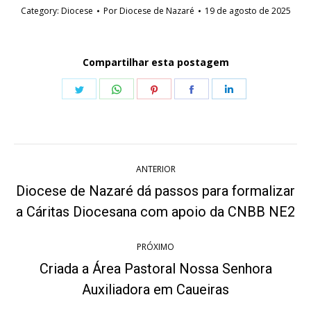
Category:
Diocese
Por
Diocese de Nazaré
19 de agosto de 2025
Compartilhar esta postagem
Share
Share
Share
Share
Share
on
on
on
on
on
Twitter
WhatsApp
Pinterest
Facebook
LinkedIn
Navegação
ANTERIOR
de
Diocese de Nazaré dá passos para formalizar
Post
post:
a Cáritas Diocesana com apoio da CNBB NE2
anterior:
PRÓXIMO
Criada a Área Pastoral Nossa Senhora
Próximo
Auxiliadora em Caueiras
post: